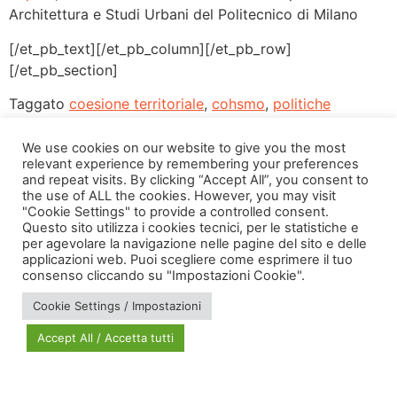
Architettura e Studi Urbani del Politecnico di Milano
[/et_pb_text][/et_pb_column][/et_pb_row]
[/et_pb_section]
Taggato
coesione territoriale
,
cohsmo
,
politiche
pubbliche
,
working paper
We use cookies on our website to give you the most
relevant experience by remembering your preferences
and repeat visits. By clicking “Accept All”, you consent to
the use of ALL the cookies. However, you may visit
"Cookie Settings" to provide a controlled consent.
Questo sito utilizza i cookies tecnici, per le statistiche e
per agevolare la navigazione nelle pagine del sito e delle
applicazioni web. Puoi scegliere come esprimere il tuo
via Bonardi, 3
consenso cliccando su "Impostazioni Cookie".
20133 Milano
Cookie Settings / Impostazioni
Open in Maps
Accept All / Accetta tutti