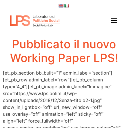
Pubblicato il nuovo
Working Paper LPS!
[et_pb_section bb_built=”1″ admin_label=”section”]
[et_pb_row admin_label=”row”][et_pb_column
type=”4_4″][et_pb_image admin_label=”Immagine”
src=”https://www.lps.polimi.it/wp-
content/uploads/2018/12/Senza-titolo2-1.jpg”
show_in_lightbox=”off” url_new_window=”off”
use_overlay=”off” animation=”left” sticky=”off”
align=”left” force_fullwidth=”off”
always_center_on_mobile=”on” use_border_color=”off”