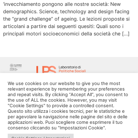
‘invecchiamento pongono alle nostre società: New
demographics. Science, technology and design facing
the “grand challenge” of ageing. Le lezioni proposte si
articolani a partire dai seguenti quesiti: Quali sono i
principali motori socioeconomici della società che […]
We use cookies on our website to give you the most
relevant experience by remembering your preferences
via Bonardi, 3
and repeat visits. By clicking “Accept All”, you consent to
20133 Milano
the use of ALL the cookies. However, you may visit
Open in Maps
"Cookie Settings" to provide a controlled consent.
Questo sito utilizza i cookies tecnici, per le statistiche e
per agevolare la navigazione nelle pagine del sito e delle
applicazioni web. Puoi scegliere come esprimere il tuo
consenso cliccando su "Impostazioni Cookie".
Social Policy Lab | All rights reserved - 2024 | Designed by
DM
--
Photo Credits