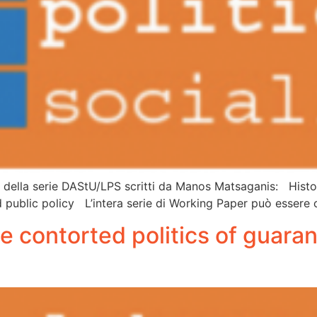
er della serie DAStU/LPS scritti da Manos Matsaganis: His
 public policy L’intera serie di Working Paper può essere 
e contorted politics of guar