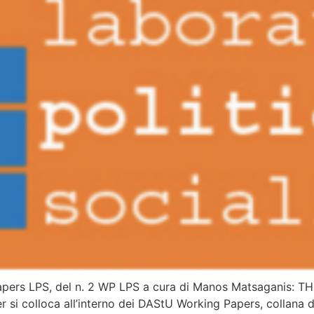
ng Papers LPS, del n. 2 WP LPS a cura di Manos Matsaga
colloca all’interno dei DAStU Working Papers, collana di 