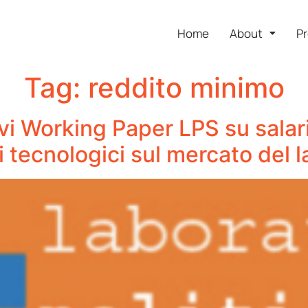
Home
About
Pr
Tag:
reddito minimo
vi Working Paper LPS su salar
 tecnologici sul mercato del l