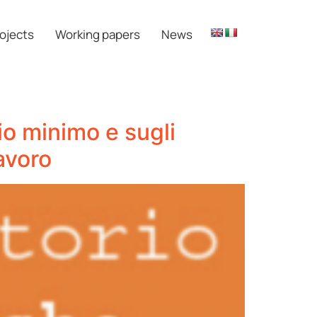
ojects
Working papers
News
io minimo e sugli
avoro