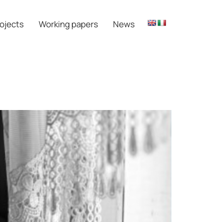
ojects
Working papers
News