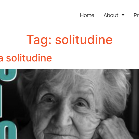
Home
About
Pr
Tag:
solitudine
a solitudine