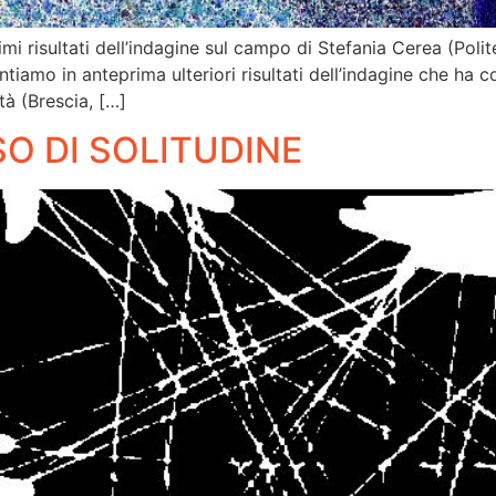
imi risultati dell’indagine sul campo di Stefania Cerea (Polit
ntiamo in anteprima ulteriori risultati dell’indagine che ha 
ttà (Brescia, […]
SO DI SOLITUDINE