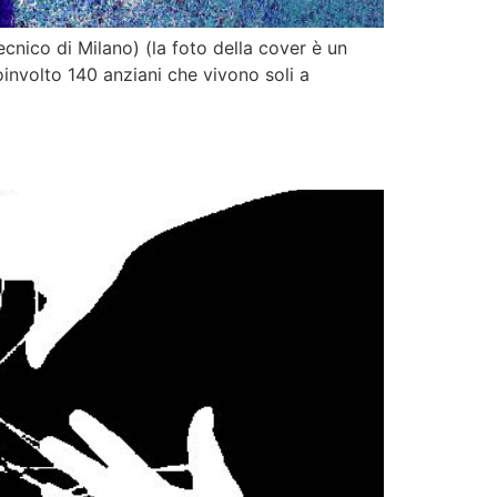
ecnico di Milano) (la foto della cover è un
coinvolto 140 anziani che vivono soli a