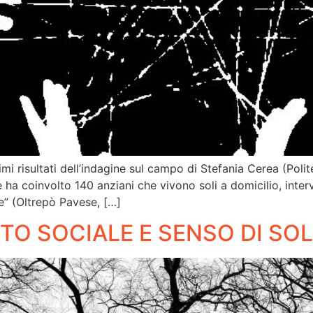
rimi risultati dell’indagine sul campo di Stefania Cerea (Pol
he ha coinvolto 140 anziani che vivono soli a domicilio, interv
e” (Oltrepò Pavese, […]
TO SOCIALE E SENSO DI SO