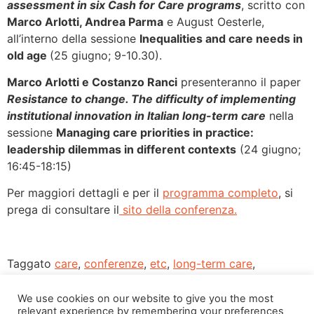
assessment in six Cash for Care programs
, scritto con
Marco Arlotti, Andrea Parma
e August Oesterle,
all’interno della sessione
Inequalities and care needs in
old age
(25 giugno; 9-10.30).
Marco Arlotti e Costanzo Ranci
presenteranno il paper
Resistance to change. The difficulty of implementing
institutional innovation in Italian long-term care
nella
sessione
Managing care priorities in practice:
leadership dilemmas in different contexts
(24 giugno;
16:45-18:15)
Per maggiori dettagli e per il
programma completo
, si
prega di consultare il
sito della conferenza.
Taggato
care
,
conferenze
,
etc
,
long-term care
,
transforming care
We use cookies on our website to give you the most
relevant experience by remembering your preferences