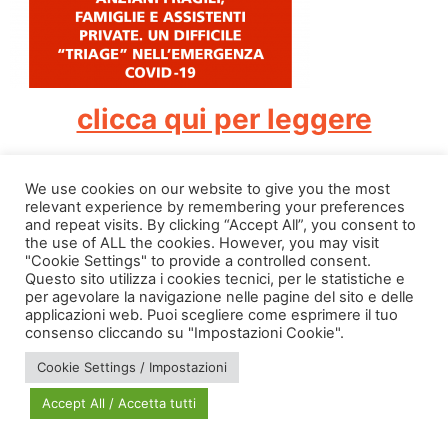
clicca qui per leggere
Taggato
covid 19
,
inrca
We use cookies on our website to give you the most
relevant experience by remembering your preferences
and repeat visits. By clicking “Accept All”, you consent to
the use of ALL the cookies. However, you may visit
"Cookie Settings" to provide a controlled consent.
Questo sito utilizza i cookies tecnici, per le statistiche e
per agevolare la navigazione nelle pagine del sito e delle
applicazioni web. Puoi scegliere come esprimere il tuo
via Bonardi, 3
consenso cliccando su "Impostazioni Cookie".
20133 Milano
Cookie Settings / Impostazioni
Open in Maps
Accept All / Accetta tutti