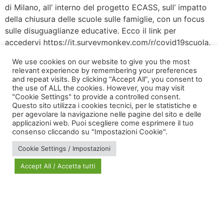
di Milano, all’ interno del progetto ECASS, sull’ impatto
della chiusura delle scuole sulle famiglie, con un focus
sulle disuguaglianze educative. Ecco il link per
accedervi https://it.surveymonkey.com/r/covid19scuola.
We use cookies on our website to give you the most
relevant experience by remembering your preferences
and repeat visits. By clicking “Accept All”, you consent to
the use of ALL the cookies. However, you may visit
"Cookie Settings" to provide a controlled consent.
Questo sito utilizza i cookies tecnici, per le statistiche e
per agevolare la navigazione nelle pagine del sito e delle
applicazioni web. Puoi scegliere come esprimere il tuo
via Bonardi, 3
consenso cliccando su "Impostazioni Cookie".
20133 Milano
Cookie Settings / Impostazioni
Open in Maps
Accept All / Accetta tutti
Social Policy Lab | All rights reserved - 2024 | Designed by
DM
--
Photo Credits