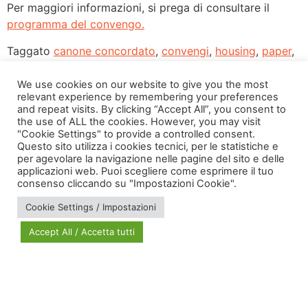
Per maggiori informazioni, si prega di consultare il
programma del convengo.
Taggato
canone concordato
,
convengi
,
housing
,
paper
,
part-time
,
school segregation
,
sisec
We use cookies on our website to give you the most
relevant experience by remembering your preferences
and repeat visits. By clicking “Accept All”, you consent to
the use of ALL the cookies. However, you may visit
"Cookie Settings" to provide a controlled consent.
Questo sito utilizza i cookies tecnici, per le statistiche e
per agevolare la navigazione nelle pagine del sito e delle
applicazioni web. Puoi scegliere come esprimere il tuo
via Bonardi, 3
consenso cliccando su "Impostazioni Cookie".
20133 Milano
Cookie Settings / Impostazioni
Open in Maps
Accept All / Accetta tutti
Social Policy Lab | All rights reserved - 2024 | Designed by
DM
--
Photo Credits