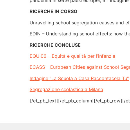
pandemia in sette paesi europei, e l’ indagin
RICERCHE IN CORSO
Unravelling school segregation causes and ef
EDIN – Understanding school effects: how the
RICERCHE CONCLUSE
EQUI06 – Equità e qualità per l’infanzia
ECASS – European Cities against School Seg
Indagine “La Scuola a Casa Raccontacela Tu”
Segregazione scolastica a Milano
[/et_pb_text][/et_pb_column][/et_pb_row][/e