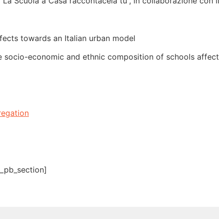
e “La Scuola a Casa raccontacela tu”, in collaborazione con 
fects towards an Italian urban model
 socio-economic and ethnic composition of schools affects
regation
t_pb_section]