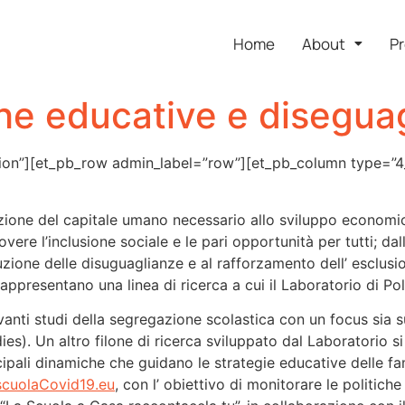
Home
About
Pr
che educative e disegua
ction”][et_pb_row admin_label=”row”][et_pb_column type=”4
ione del capitale umano necessario allo sviluppo economico 
vere l’inclusione sociale e le pari opportunità per tutti; d
uzione delle disuguaglianze e al rafforzamento dell’ esclusio
rappresentano una linea di ricerca a cui il Laboratorio di Po
vanti studi della segregazione scolastica con un focus sia 
s). Un altro filone di ricerca sviluppato dal Laboratorio si
ncipali dinamiche che guidano le strategie educative delle fam
cuolaCovid19.eu
, con l’ obiettivo di monitorare le politich