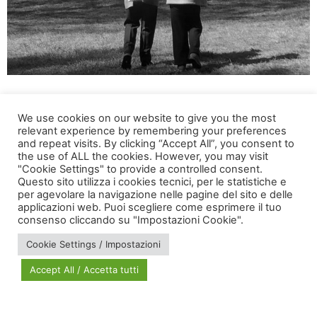
Taggato
Ageing in place
,
In-Age
,
invecchiamento
We use cookies on our website to give you the most
relevant experience by remembering your preferences
and repeat visits. By clicking “Accept All”, you consent to
the use of ALL the cookies. However, you may visit
"Cookie Settings" to provide a controlled consent.
Questo sito utilizza i cookies tecnici, per le statistiche e
per agevolare la navigazione nelle pagine del sito e delle
applicazioni web. Puoi scegliere come esprimere il tuo
via Bonardi, 3
consenso cliccando su "Impostazioni Cookie".
20133 Milano
Cookie Settings / Impostazioni
Open in Maps
Accept All / Accetta tutti