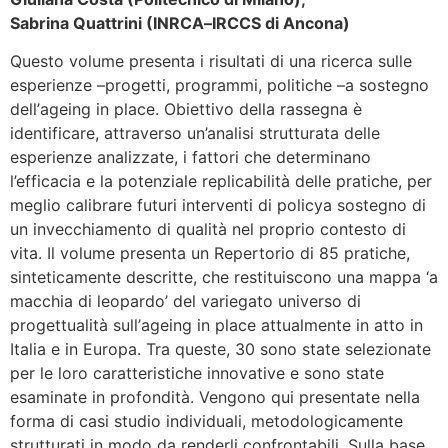
Sabrina Quattrini (INRCA
–
IRCCS di Ancona)
Questo volume presenta i risultati di una ricerca sulle
esperienze
–
progetti, programmi, politiche
–
a sostegno
dell’
ageing in place
.
Obiettivo della rassegna è
identificare, attraverso un’analisi
strutturata delle
esperienze analizzate, i fattori che determinano
l’efficacia e la potenziale
replicabilità delle pratiche, per
meglio calibrare futuri interventi di
policy
a sostegno di
un
in
vecchiamento di qualità nel proprio contesto di
vita.
Il volume presenta un
Repertorio
di 85 pratiche,
sinteticamente descritte, che restituiscono una
mappa ‘a
macchia di leopardo’ del variegato universo di
progettualità sull’
ageing in place
attualmente i
n atto in
Italia e in Europa. Tra queste, 30 sono state selezionate
per le loro
caratteristiche innovative e sono state
esaminate in profondità. Vengono qui presentate nella
forma di casi studio individuali, metodologicamente
strutturati in modo da renderl
i confrontabili.
Sulla base