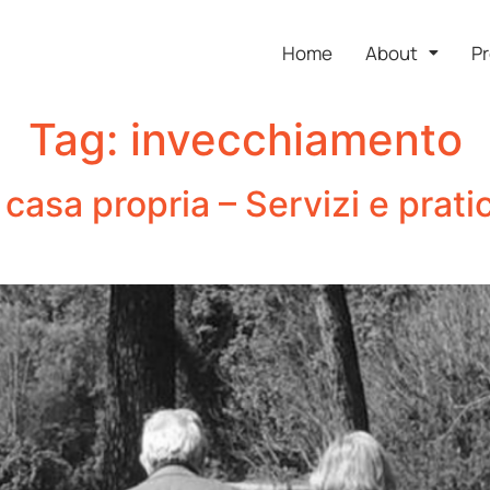
Home
About
Pr
Tag:
invecchiamento
casa propria – Servizi e prati