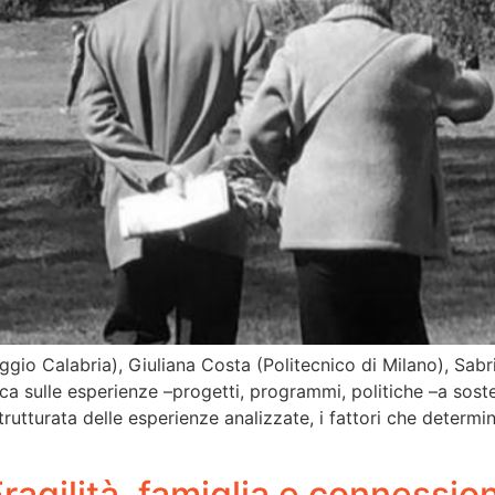
ggio Calabria), Giuliana Costa (Politecnico di Milano), Sa
rca sulle esperienze –progetti, programmi, politiche –a soste
trutturata delle esperienze analizzate, i fattori che determina
agilità, famiglia e connession