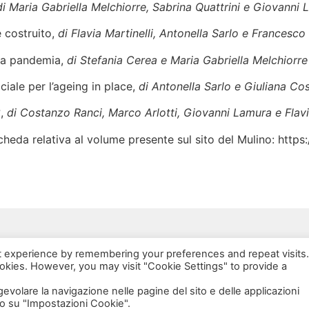
di Maria Gabriella Melchiorre, Sabrina Quattrini e Giovanni
e costruito,
di Flavia Martinelli, Antonella Sarlo e Francesc
ella pandemia,
di Stefania Cerea e Maria Gabriella Melchiorre
ciale per l’ageing in place,
di Antonella Sarlo e Giuliana Co
?,
di Costanzo Ranci, Marco Arlotti, Giovanni Lamura e Flavi
scheda relativa al volume presente sul sito del Mulino: ht
via Bonardi, 3
t experience by remembering your preferences and repeat visits.
20133 Milano
ookies. However, you may visit "Cookie Settings" to provide a
Open in Maps
agevolare la navigazione nelle pagine del sito e delle applicazioni
o su "Impostazioni Cookie".