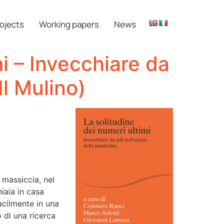
ojects
Working papers
News
mi – Invecchiare da
Il Mulino)
 massiccia, nel
iaia in casa
acilmente in una
 di una ricerca