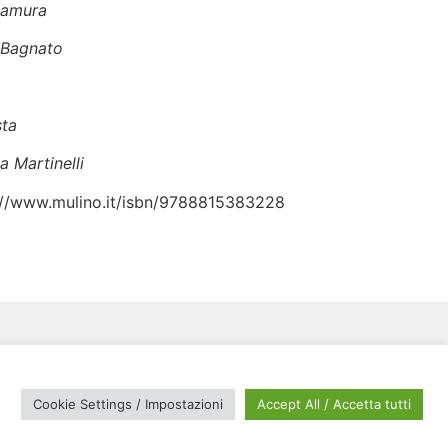
 Lamura
o Bagnato
sta
a Martinelli
tps://www.mulino.it/isbn/9788815383228
Cookie Settings / Impostazioni
Accept All / Accetta tutti