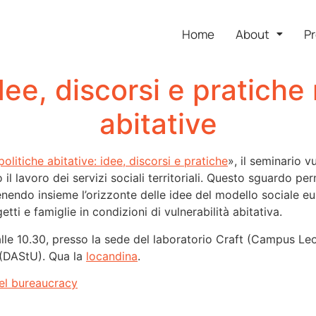
Home
About
Pr
ee, discorsi e pratiche 
abitative
olitiche abitative: idee, discorsi e pratiche
», il seminario v
il lavoro dei servizi sociali territoriali. Questo sguardo pe
endo insieme l’orizzonte delle idee del modello sociale europ
ti e famiglie in condizioni di vulnerabilità abitativa.
alle 10.30, presso la sede del laboratorio Craft (Campus Leo
 (DAStU). Qua la
locandina
.
vel bureaucracy