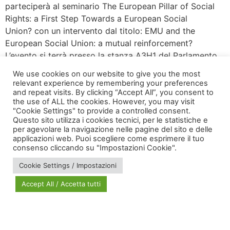
parteciperà al seminario The European Pillar of Social
Rights: a First Step Towards a European Social
Union? con un intervento dal titolo: EMU and the
European Social Union: a mutual reinforcement?
L’evento si terrà presso la stanza A3H1 del Parlamento
Europeo (sede di Bruxelles). Per maggiori informazioni
We use cookies on our website to give you the most
si […]
relevant experience by remembering your preferences
and repeat visits. By clicking “Accept All”, you consent to
the use of ALL the cookies. However, you may visit
Successivo
→
"Cookie Settings" to provide a controlled consent.
Questo sito utilizza i cookies tecnici, per le statistiche e
per agevolare la navigazione nelle pagine del sito e delle
applicazioni web. Puoi scegliere come esprimere il tuo
consenso cliccando su "Impostazioni Cookie".
Cookie Settings / Impostazioni
Accept All / Accetta tutti
via Bonardi, 3
20133 Milano
Open in Maps