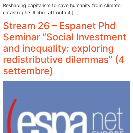
Reshaping capitalism to save humanity from climate
catastrophe. Il libro affronta il […]
Stream 26 – Espanet Phd
Seminar “Social Investment
and inequality: exploring
redistributive dilemmas” (4
settembre)