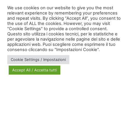
Taggato
scuola
,
segregazione
,
segregazione scolastica
We use cookies on our website to give you the most
relevant experience by remembering your preferences
and repeat visits. By clicking “Accept All”, you consent to
the use of ALL the cookies. However, you may visit
"Cookie Settings" to provide a controlled consent.
Questo sito utilizza i cookies tecnici, per le statistiche e
per agevolare la navigazione nelle pagine del sito e delle
applicazioni web. Puoi scegliere come esprimere il tuo
via Bonardi, 3
consenso cliccando su "Impostazioni Cookie".
20133 Milano
Cookie Settings / Impostazioni
Open in Maps
Accept All / Accetta tutti
Social Policy Lab | All rights reserved - 2024 | Designed by
DM
--
Photo Credits